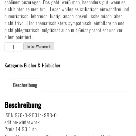
schönem anzuregen. Das geht, weiß man, besonders gut, wenn es
sich hinten reimen tut. …Leser wollen es stilistisch einwandfrei und
humoristisch, lehrreich, lustig, anspruchsvoll, schelmisch, aber
nicht frivol. Und rhematisch stets sympathisch, einfallsreich und
nicht phlegmatisch, möglichst auch mit Geist garantiert und vor
allem pointiert…
Scharf
In den Warenkorb
und
sauer:
Kategorie:
Bücher & Hörbücher
Unterhaltsame
Lührick
-
Beschreibung
Gedichte-
Band
Beschreibung
Nr.
2
ISBN 978-3-96014-988-0
Menge
edition-winterwork
Preis 14,90 Euro