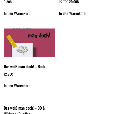
Ursprünglicher
Aktueller
9.80
€
22.70
€
20.00
€
Preis
Preis
war:
ist:
In den Warenkorb
In den Warenkorb
22.70€
20.00€.
Das weiß man doch! – Buch
12.90
€
In den Warenkorb
Beitragsnavigation
Das weiß man doch! – CD &
Hörbuch (Bundle)